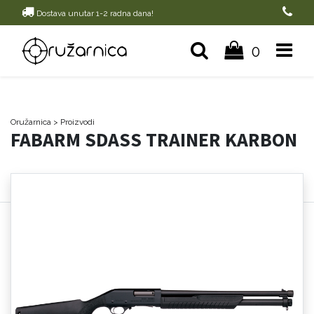
Dostava unutar 1-2 radna dana!
0
Oružarnica
> Proizvodi
FABARM SDASS TRAINER KARBON