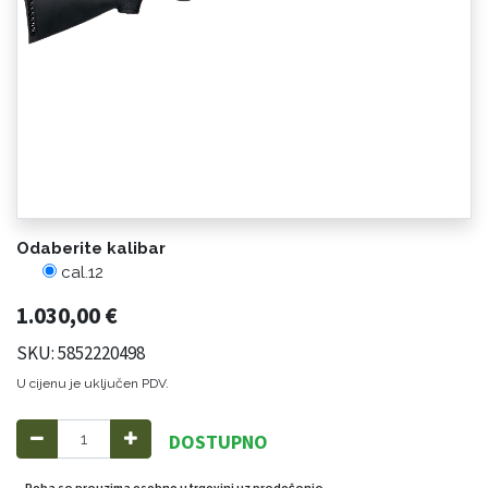
Odaberite kalibar
cal.12
1.030,00
€
SKU: 5852220498
U cijenu je uključen PDV.
DOSTUPNO
Roba se preuzima osobno u trgovini uz predočenje