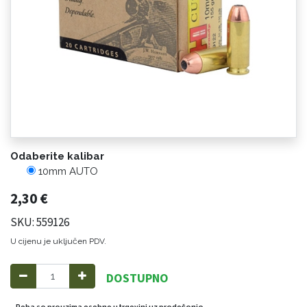
Odaberite kalibar
10mm AUTO
2,30
€
SKU: 559126
U cijenu je uključen PDV.
DOSTUPNO
Roba se preuzima osobno u trgovini uz predočenje