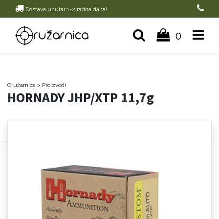
Dostava unutar 1-2 radna dana!
0
Oružarnica
> Proizvodi
HORNADY JHP/XTP 11,7g