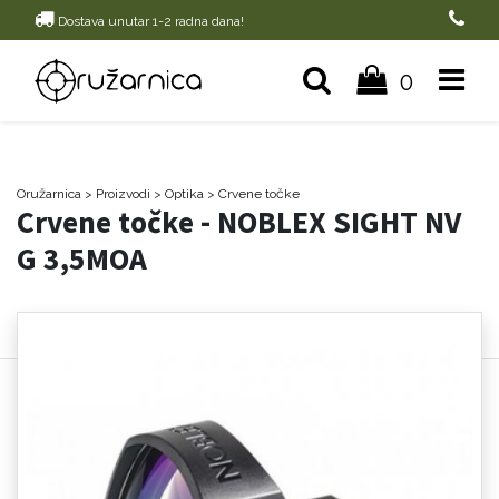
Dostava unutar 1-2 radna dana!
0
Oružarnica
> Proizvodi
>
Optika
>
Crvene točke
Crvene točke - NOBLEX SIGHT NV
G 3,5MOA