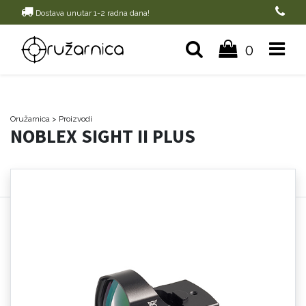
Dostava unutar 1-2 radna dana!
0
Oružarnica
> Proizvodi
NOBLEX SIGHT II PLUS