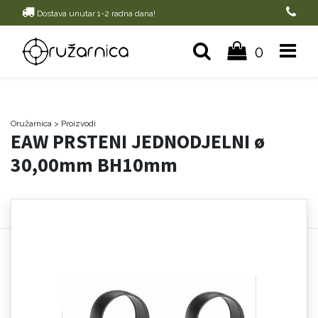
Dostava unutar 1-2 radna dana!
0
Oružarnica
> Proizvodi
EAW PRSTENI JEDNODJELNI ø
30,00mm BH10mm