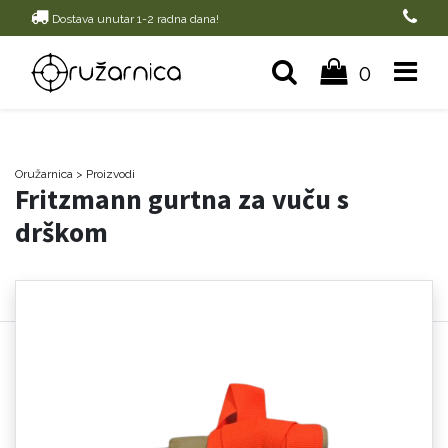
Dostava unutar 1-2 radna dana!
0
Oružarnica
> Proizvodi
Fritzmann gurtna za vuču s
drškom