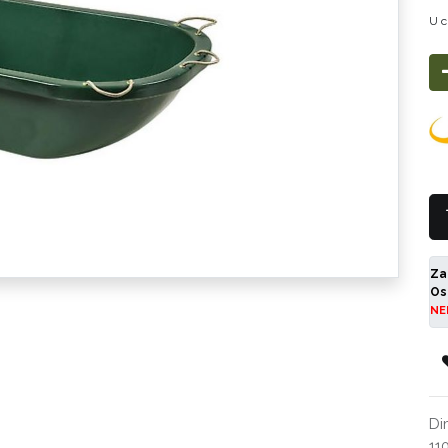
U c
Za
Os
NE
Di
11