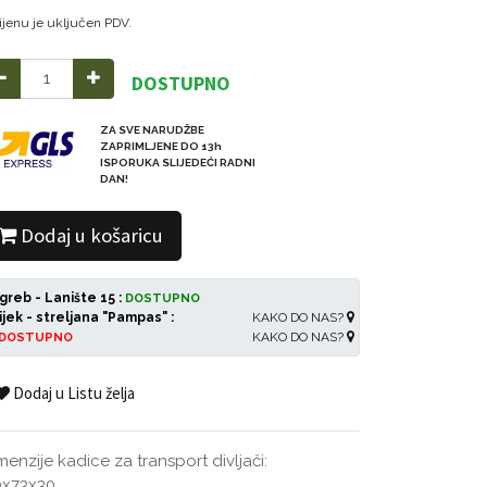
ijenu je uključen PDV.
DOSTUPNO
ZA SVE NARUDŽBE
ZAPRIMLJENE DO 13h
ISPORUKA SLIJEDEĆI RADNI
DAN!
Dodaj u košaricu
greb - Lanište 15 :
DOSTUPNO
ijek - streljana "Pampas" :
KAKO DO NAS?
KAKO DO NAS?
DOSTUPNO
Dodaj u Listu želja
menzije kadice za transport divljači:
0x73x30