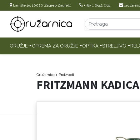
Lanište 15, 10020 Zagreb Zagreb:
+385 1 6542 064
oruzarni
ORUŽJE
OPREMA ZA ORUŽJE
OPTIKA
STRELJIVO
REL
Oružarnica
> Proizvodi
FRITZMANN KADICA 