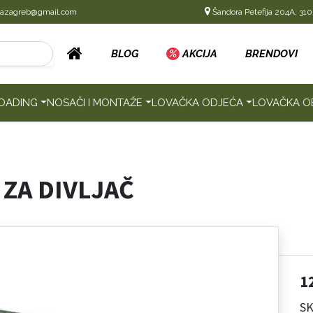
cazagreb@gmail.com
Šandora Petefija 204A, 310
BLOG
%
AKCIJA
BRENDOVI
OADING
NOSAČI I MONTAŽE
LOVAČKA ODJEĆA
LOVAČKA O
ZA DIVLJAČ
1
SK