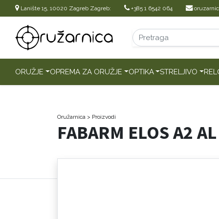
Lanište 15, 10020 Zagreb Zagreb:
+385 1 6542 064
oruzarni
ORUŽJE
OPREMA ZA ORUŽJE
OPTIKA
STRELJIVO
REL
Oružarnica
> Proizvodi
FABARM ELOS A2 AL