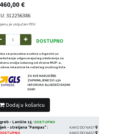
.460,00
€
U: 312256386
ijenu je uključen PDV.
DOSTUPNO
oba se preuzima osobno u trgovini uz
redočenje odgovarajućeg odobrenja za
abavu oružja izdanog od strane MUP-a,
sobne iskaznice te važećeg oružnog lista
ZA SVE NARUDŽBE
ZAPRIMLJENE DO 13h
ISPORUKA SLIJEDEĆI RADNI
DAN!
Dodaj u košaricu
greb - Lanište 15 :
DOSTUPNO
ijek - streljana "Pampas" :
KAKO DO NAS?
KAKO DO NAS?
DOSTUPNO