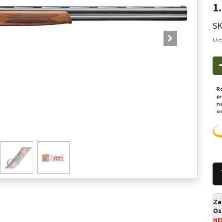
1
SK
U c
R
p
n
o
Za
Os
NE