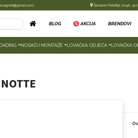
cazagreb@gmail.com
Šandora Petefija 204A, 310
BLOG
%
AKCIJA
BRENDOVI
OADING
NOSAČI I MONTAŽE
LOVAČKA ODJEĆA
LOVAČKA O
 NOTTE
Od