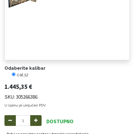
Odaberite kalibar
cal.12
1.445,35
€
SKU: 305266386
U cijenu je uključen PDV.
DOSTUPNO
Roba se preuzima osobno u trgovini uz predočenje