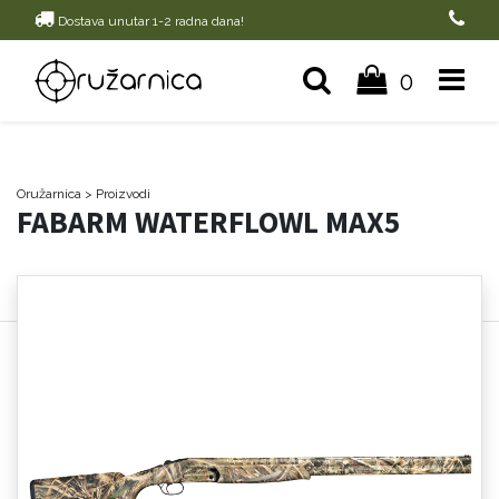
Dostava unutar 1-2 radna dana!
0
Oružarnica
> Proizvodi
FABARM WATERFLOWL MAX5