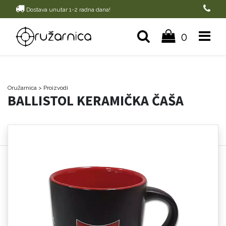
Dostava unutar 1-2 radna dana!
0
Oružarnica
> Proizvodi
BALLISTOL KERAMIČKA ČAŠA