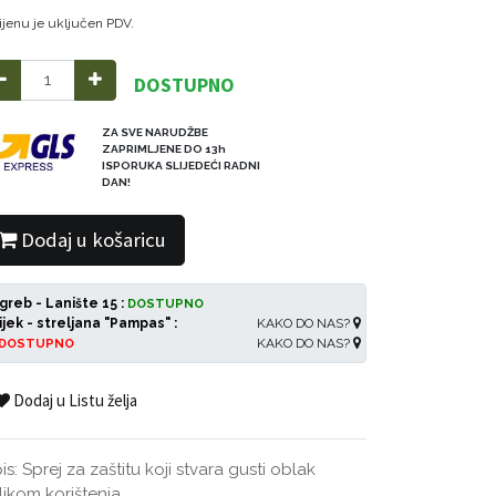
ijenu je uključen PDV.
DOSTUPNO
ZA SVE NARUDŽBE
ZAPRIMLJENE DO 13h
ISPORUKA SLIJEDEĆI RADNI
DAN!
Dodaj u košaricu
greb - Lanište 15 :
DOSTUPNO
ijek - streljana "Pampas" :
KAKO DO NAS?
KAKO DO NAS?
DOSTUPNO
Dodaj u Listu želja
is: Sprej za zaštitu koji stvara gusti oblak
ilikom korištenja