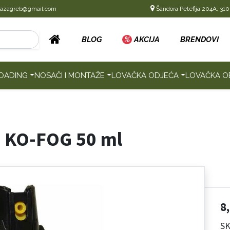
cazagreb@gmail.com
Šandora Petefija 204A, 310
BLOG
%
AKCIJA
BRENDOVI
OADING
NOSAČI I MONTAŽE
LOVAČKA ODJEĆA
LOVAČKA O
 KO-FOG 50 ml
8
SK