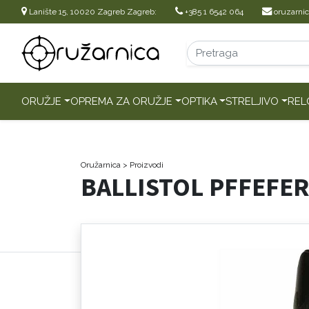
Lanište 15, 10020 Zagreb Zagreb:
+385 1 6542 064
oruzarni
ORUŽJE
OPREMA ZA ORUŽJE
OPTIKA
STRELJIVO
REL
Oružarnica
> Proizvodi
BALLISTOL PFFEFER