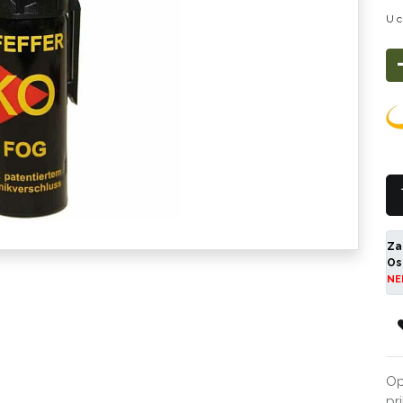
U c
Za
Os
NE
Op
pr