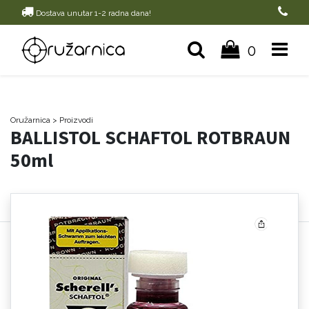
Dostava unutar 1-2 radna dana!
0
Oružarnica
> Proizvodi
BALLISTOL SCHAFTOL ROTBRAUN
50ml