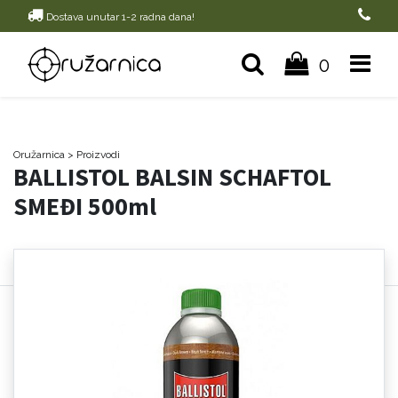
Dostava unutar 1-2 radna dana!
0
Oružarnica
> Proizvodi
BALLISTOL BALSIN SCHAFTOL
SMEĐI 500ml