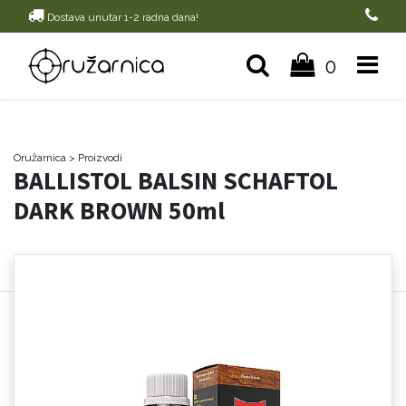
Dostava unutar 1-2 radna dana!
0
Oružarnica
> Proizvodi
BALLISTOL BALSIN SCHAFTOL
DARK BROWN 50ml