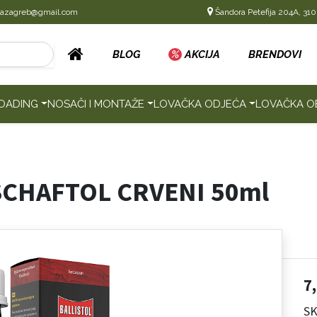
cazagreb@gmail.com
Šandora Petefija 204A, 310
BLOG
%
AKCIJA
BRENDOVI
OADING
NOSAČI I MONTAŽE
LOVAČKA ODJEĆA
LOVAČKA O
SCHAFTOL CRVENI 50ml
7
SK