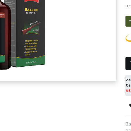
U c
Za
Os
NE
Ba
od