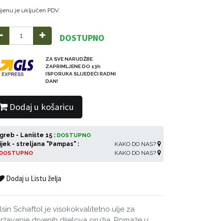
ijenu je uključen PDV.
DOSTUPNO
ZA SVE NARUDŽBE
ZAPRIMLJENE DO 13h
ISPORUKA SLIJEDEĆI RADNI
DAN!
Dodaj u košaricu
greb - Lanište 15 :
DOSTUPNO
ijek - streljana "Pampas" :
KAKO DO NAS?
KAKO DO NAS?
DOSTUPNO
Dodaj u Listu želja
lsin Schaftol je visokokvalitetno ulje za
ržavanje drvenih dijelova oružja. Pomaže u