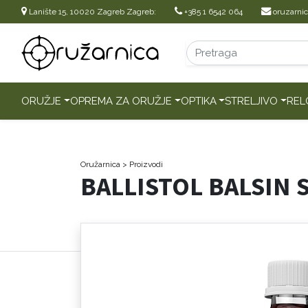
Lanište 15, 10020 Zagreb Zagreb:
+385 1 6542 064
oruzarni
ORUŽJE
OPREMA ZA ORUŽJE
OPTIKA
STRELJIVO
REL
Oružarnica
> Proizvodi
BALLISTOL BALSIN 