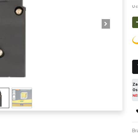
U c
Za
Os
NE
Br