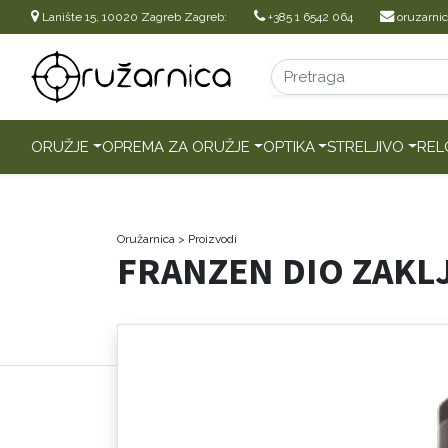
Lanište 15, 10020 Zagreb Zagreb:
+385 1 6542 064
oruzarni
ORUŽJE
OPREMA ZA ORUŽJE
OPTIKA
STRELJIVO
REL
Oružarnica
> Proizvodi
FRANZEN DIO ZAKL