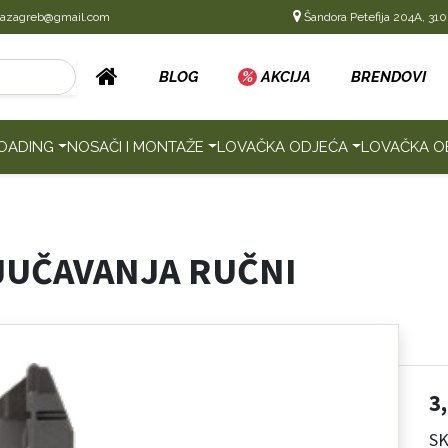
cazagreb@gmail.com
Šandora Petefija 204A, 310
BLOG
%
AKCIJA
BRENDOVI
OADING
NOSAČI I MONTAŽE
LOVAČKA ODJEĆA
LOVAČKA O
JUČAVANJA RUČNI
3
SK