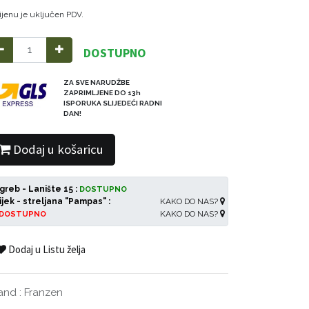
ijenu je uključen PDV.
DOSTUPNO
ZA SVE NARUDŽBE
ZAPRIMLJENE DO 13h
ISPORUKA SLIJEDEĆI RADNI
DAN!
Dodaj u košaricu
greb - Lanište 15 :
DOSTUPNO
ijek - streljana "Pampas" :
KAKO DO NAS?
KAKO DO NAS?
DOSTUPNO
Dodaj u Listu želja
and
:
Franzen