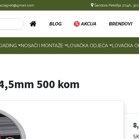
cazagreb@gmail.com
Šandora Petefija 204A, 310
BLOG
%
AKCIJA
BRENDOVI
OADING
NOSAČI I MONTAŽE
LOVAČKA ODJEĆA
LOVAČKA O
4,5mm 500 kom
8
SK