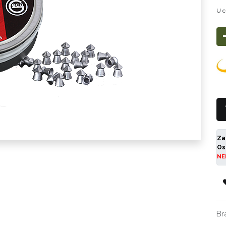
U c
Za
Os
NE
Br