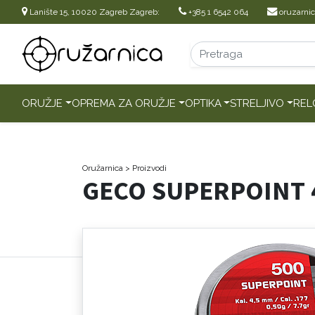
Lanište 15, 10020 Zagreb Zagreb:
+385 1 6542 064
oruzarni
ORUŽJE
OPREMA ZA ORUŽJE
OPTIKA
STRELJIVO
REL
Oružarnica
> Proizvodi
GECO SUPERPOINT 