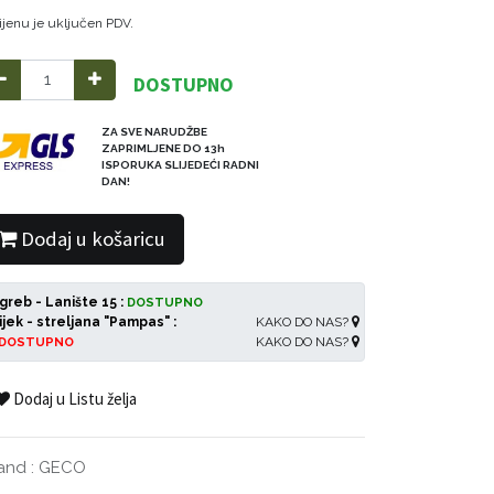
ijenu je uključen PDV.
DOSTUPNO
ZA SVE NARUDŽBE
ZAPRIMLJENE DO 13h
ISPORUKA SLIJEDEĆI RADNI
DAN!
Dodaj u košaricu
greb - Lanište 15 :
DOSTUPNO
ijek - streljana "Pampas" :
KAKO DO NAS?
KAKO DO NAS?
DOSTUPNO
Dodaj u Listu želja
and
:
GECO