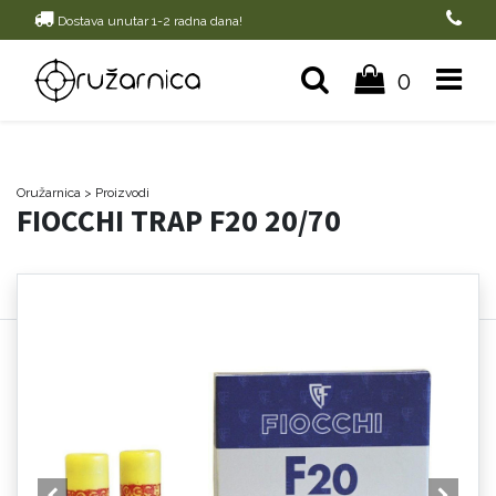
Dostava unutar 1-2 radna dana!
0
Oružarnica
> Proizvodi
FIOCCHI TRAP F20 20/70