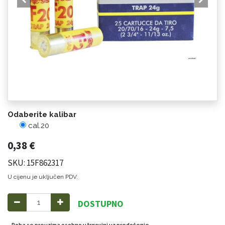
Odaberite kalibar
cal.20
0,38
€
SKU: 15F862317
U cijenu je uključen PDV.
DOSTUPNO
Roba se preuzima osobno u trgovini uz predočenje