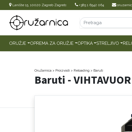
Lanište 15, 10020 Zagreb Zagreb:
+385 1 6542 064
oruzarni
ORUŽJE
OPREMA ZA ORUŽJE
OPTIKA
STRELJIVO
REL
Oružarnica
> Proizvodi
>
Reloading
>
Baruti
Baruti - VIHTAVUOR