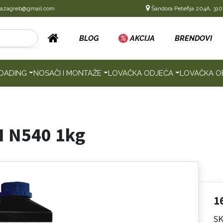
cazagreb@gmail.com
Šandora Petefija 204A, 310
BLOG
%
AKCIJA
BRENDOVI
OADING
NOSAČI I MONTAŽE
LOVAČKA ODJEĆA
LOVAČKA O
I N540 1kg
1
SK