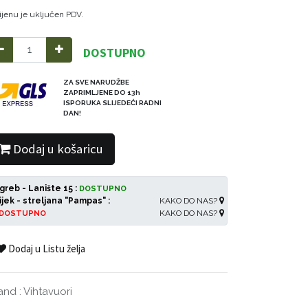
ijenu je uključen PDV.
DOSTUPNO
ZA SVE NARUDŽBE
ZAPRIMLJENE DO 13h
ISPORUKA SLIJEDEĆI RADNI
DAN!
Dodaj u košaricu
greb - Lanište 15 :
DOSTUPNO
ijek - streljana "Pampas" :
KAKO DO NAS?
KAKO DO NAS?
DOSTUPNO
Dodaj u Listu želja
and
:
Vihtavuori