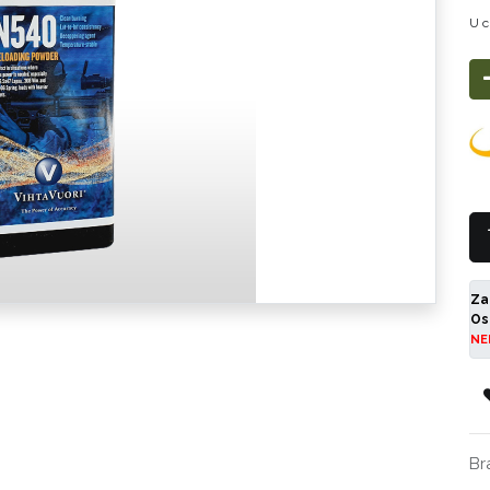
U c
Za
Os
NE
Br