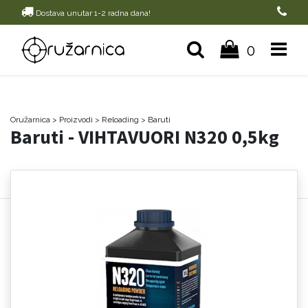
Dostava unutar 1-2 radna dana!
0
Oružarnica
> Proizvodi
>
Reloading
>
Baruti
Baruti - VIHTAVUORI N320 0,5kg