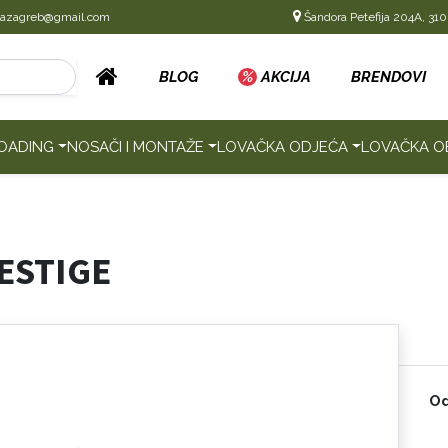
cazagreb@gmail.com
Šandora Petefija 204A, 310
BLOG
%
AKCIJA
BRENDOVI
OADING
NOSAČI I MONTAŽE
LOVAČKA ODJEĆA
LOVAČKA O
ESTIGE
Od