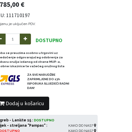
.785,00
€
U: 111710197
ijenu je uključen PDV.
DOSTUPNO
oba se preuzima osobno u trgovini uz
redočenje odgovarajućeg odobrenja za
abavu oružja izdanog od strane MUP-a,
sobne iskaznice te važećeg oružnog lista
ZA SVE NARUDŽBE
ZAPRIMLJENE DO 13h
ISPORUKA SLIJEDEĆI RADNI
DAN!
Dodaj u košaricu
greb - Lanište 15 :
DOSTUPNO
ijek - streljana "Pampas" :
KAKO DO NAS?
KAKO DO NAS?
DOSTUPNO