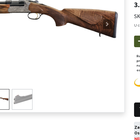
3
SK
U c
R
p
n
o
Za
Os
NE