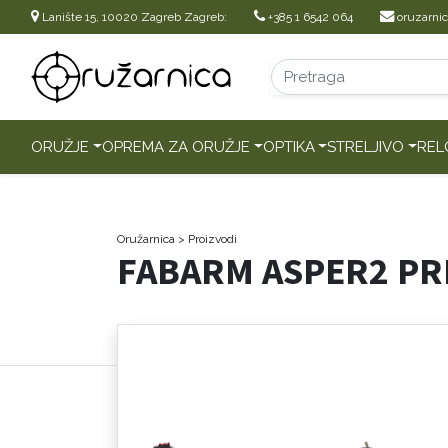
Lanište 15, 10020 Zagreb Zagreb:
+385 1 6542 064
oruzarni
ORUŽJE
OPREMA ZA ORUŽJE
OPTIKA
STRELJIVO
REL
Oružarnica
> Proizvodi
FABARM ASPER2 PR