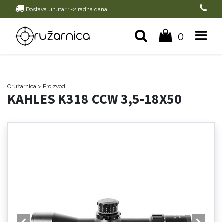
Dostava unutar 1-2 radna dana!
0
Oružarnica
> Proizvodi
KAHLES K318 CCW 3,5-18X50