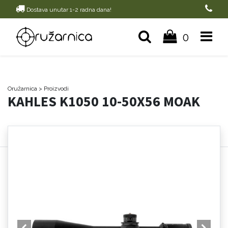
Dostava unutar 1-2 radna dana!
0
Oružarnica
> Proizvodi
KAHLES K1050 10-50X56 MOAK