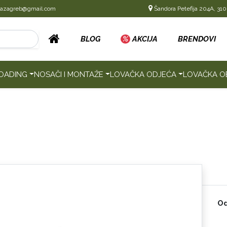
cazagreb@gmail.com
Šandora Petefija 204A, 310
BLOG
%
AKCIJA
BRENDOVI
OADING
NOSAČI I MONTAŽE
LOVAČKA ODJEĆA
LOVAČKA O
Od