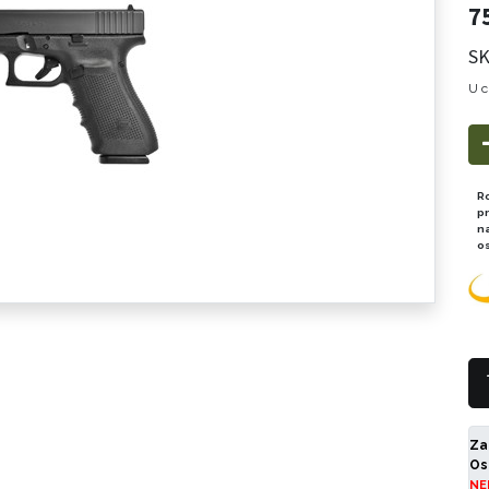
7
SK
U c
R
p
n
o
Za
Os
NE