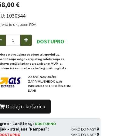
58,00
€
U: 1030344
ijenu je uključen PDV.
DOSTUPNO
oba se preuzima osobno u trgovini uz
redočenje odgovarajućeg odobrenja za
abavu oružja izdanog od strane MUP-a,
sobne iskaznice te važećeg oružnog lista
ZA SVE NARUDŽBE
ZAPRIMLJENE DO 13h
ISPORUKA SLIJEDEĆI RADNI
DAN!
Dodaj u košaricu
greb - Lanište 15 :
DOSTUPNO
ijek - streljana "Pampas" :
KAKO DO NAS?
KAKO DO NAS?
DOSTUPNO