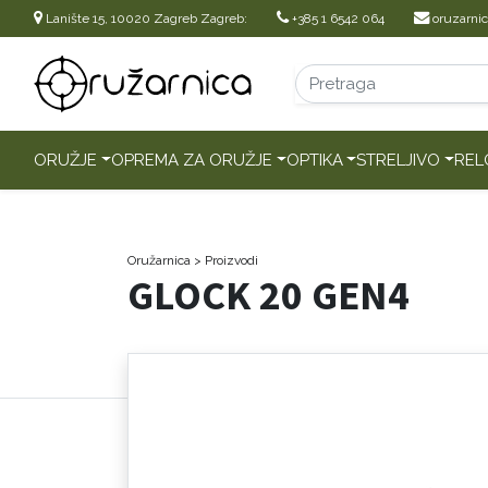
Lanište 15, 10020 Zagreb Zagreb:
+385 1 6542 064
oruzarni
ORUŽJE
OPREMA ZA ORUŽJE
OPTIKA
STRELJIVO
REL
Oružarnica
> Proizvodi
GLOCK 20 GEN4