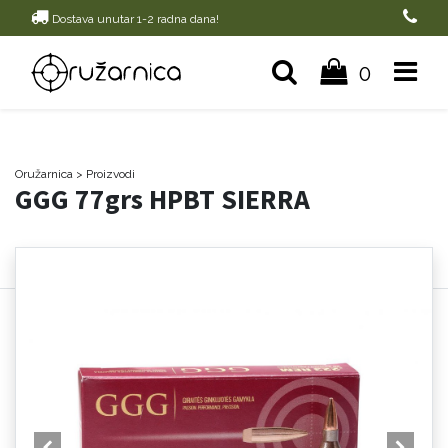
Dostava unutar 1-2 radna dana!
0
Oružarnica
> Proizvodi
GGG 77grs HPBT SIERRA