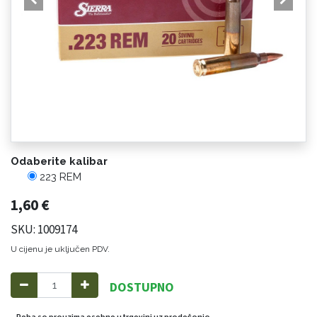
Odaberite kalibar
223 REM
1,60
€
SKU: 1009174
U cijenu je uključen PDV.
DOSTUPNO
Roba se preuzima osobno u trgovini uz predočenje