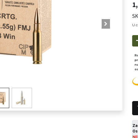
1
SK
U c
R
p
n
o
Za
Os
NE