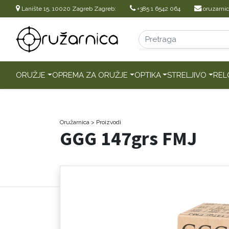
Lanište 15, 10020 Zagreb Zagreb:
+385 1 6542 064
oruzarni
ORUŽJE
OPREMA ZA ORUŽJE
OPTIKA
STRELJIVO
REL
Oružarnica
> Proizvodi
GGG 147grs FMJ