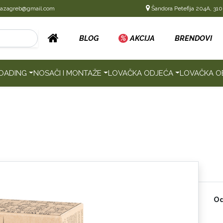
cazagreb@gmail.com
Šandora Petefija 204A, 310
BLOG
%
AKCIJA
BRENDOVI
OADING
NOSAČI I MONTAŽE
LOVAČKA ODJEĆA
LOVAČKA O
Od