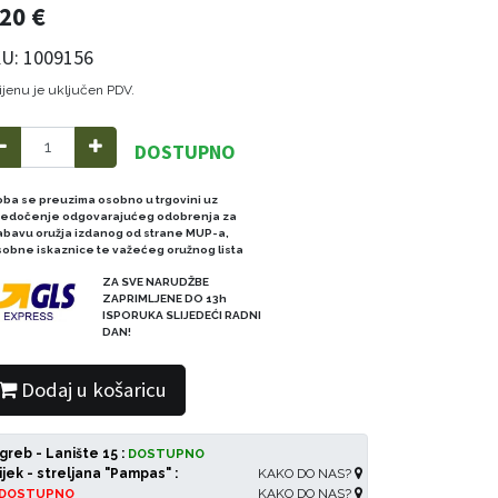
,20
€
U: 1009156
ijenu je uključen PDV.
DOSTUPNO
oba se preuzima osobno u trgovini uz
redočenje odgovarajućeg odobrenja za
abavu oružja izdanog od strane MUP-a,
sobne iskaznice te važećeg oružnog lista
ZA SVE NARUDŽBE
ZAPRIMLJENE DO 13h
ISPORUKA SLIJEDEĆI RADNI
DAN!
Dodaj u košaricu
greb - Lanište 15 :
DOSTUPNO
ijek - streljana "Pampas" :
KAKO DO NAS?
KAKO DO NAS?
DOSTUPNO