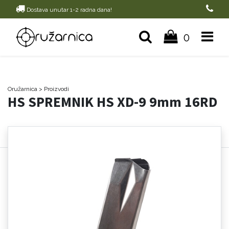
Dostava unutar 1-2 radna dana!
0
Oružarnica
> Proizvodi
HS SPREMNIK HS XD-9 9mm 16RD