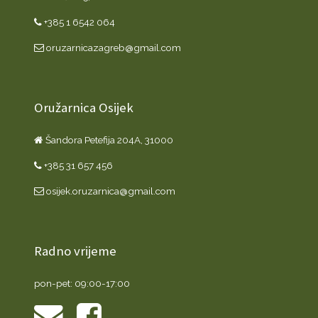
+385 1 6542 064
oruzarnicazagreb@gmail.com
Oružarnica Osijek
Šandora Petefija 204A, 31000
+385 31 657 456
osijek.oruzarnica@gmail.com
Radno vrijeme
pon-pet: 09:00-17:00