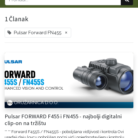
1 Članak
×
Pulsar Forward FN455
ORUŽARNICA D.O.O.
Pulsar FORWARD F455 i FN455 - najbolji digitalni
clip-on na tržištu
** ** Forward F455S / FN455S - poboljšana vidljivost i kontrola Ovi
uređaji daju lovcu poboljšan noćni vid i pojednostavljenu kontrolu.