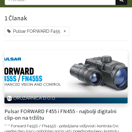
1 Članak
×
Pulsar FORWARD F455
ORUŽARNICA D.O.O.
Pulsar FORWARD F455 i FN455 - najbolji digitalni
clip-on na tržištu
** ** Forward F455S / FN455S - poboljšana vidljivost i kontrola Ovi
uređaji daju lovcu poboljšan noćni vid i pojednostavljenu kontrolu.