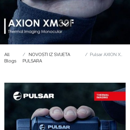
All
NOVOSTI IZ SVIJETA
Pulsar AXION XM30F
Blogs
PULSARA