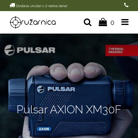
Dostava unutar 1-2 radna dana!
0
Pulsar AXION XM30F