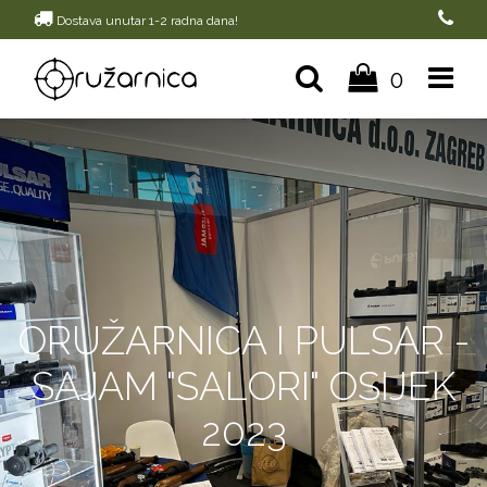
Dostava unutar 1-2 radna dana!
0
ORUŽARNICA I PULSAR -
SAJAM "SALORI" OSIJEK
2023