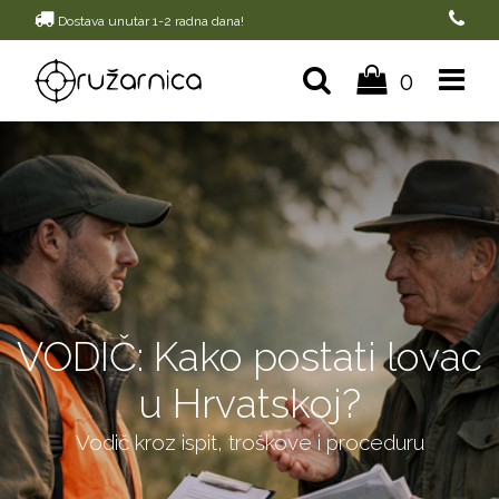
Dostava unutar 1-2 radna dana!
0
VODIČ: Kako postati lovac
u Hrvatskoj?
Vodič kroz ispit, troškove i proceduru