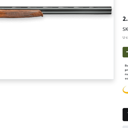
2
SK
U c
R
p
n
o