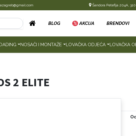
cazagreb@gmail.com
Šandora Petefija 204A, 310
BLOG
%
AKCIJA
BRENDOVI
OADING
NOSAČI I MONTAŽE
LOVAČKA ODJEĆA
LOVAČKA O
OS 2 ELITE
Od