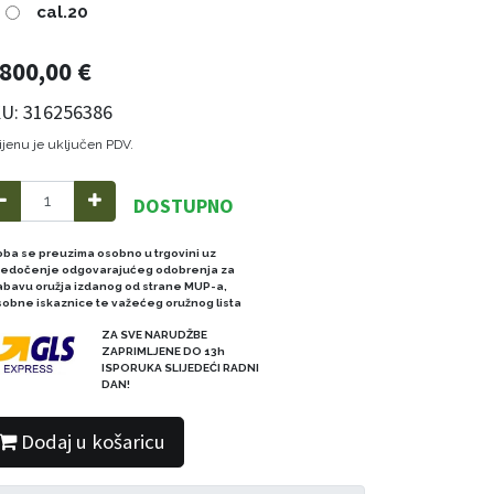
cal.20
.800,00
€
U: 316256386
ijenu je uključen PDV.
DOSTUPNO
oba se preuzima osobno u trgovini uz
redočenje odgovarajućeg odobrenja za
abavu oružja izdanog od strane MUP-a,
sobne iskaznice te važećeg oružnog lista
ZA SVE NARUDŽBE
ZAPRIMLJENE DO 13h
ISPORUKA SLIJEDEĆI RADNI
DAN!
Dodaj u košaricu