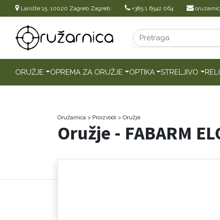
Lanište 15, 10020 Zagreb Zagreb:
+385 1 6542 064
oruzarni
ORUŽJE
OPREMA ZA ORUŽJE
OPTIKA
STRELJIVO
REL
Oružarnica
> Proizvodi
>
Oružje
Oružje - FABARM EL