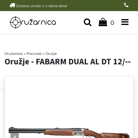
Dostava unutar 1-2 radna dana!
0
Oružarnica
> Proizvodi
>
Oružje
Oružje - FABARM DUAL AL DT 12/--