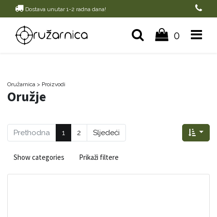
Dostava unutar 1-2 radna dana!
0
Oružarnica
> Proizvodi
Oružje
Prethodna
1
2
Sljedeći
Show categories
Prikaži filtere