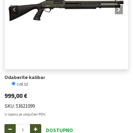
Odaberite kalibar
cal.12
999,00
€
SKU: 53621099
U cijenu je uključen PDV.
DOSTUPNO