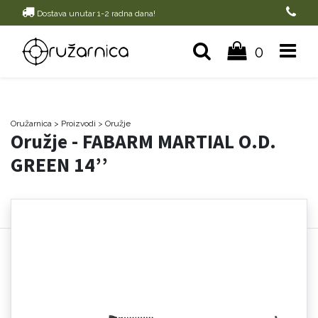
Dostava unutar 1-2 radna dana!
0
Oružarnica
> Proizvodi
>
Oružje
Oružje - FABARM MARTIAL O.D.
GREEN 14’’