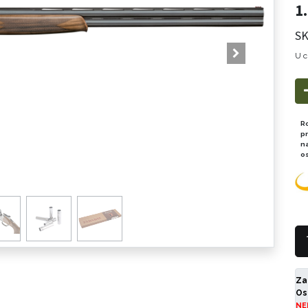
1
SK
U c
R
p
n
o
Za
Os
NE