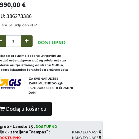
.990,00
€
U: 386273386
ijenu je uključen PDV.
DOSTUPNO
oba se preuzima osobno u trgovini uz
redočenje odgovarajućeg odobrenja za
abavu oružja izdanog od strane MUP-a,
sobne iskaznice te važećeg oružnog lista
ZA SVE NARUDŽBE
ZAPRIMLJENE DO 13h
ISPORUKA SLIJEDEĆI RADNI
DAN!
Dodaj u košaricu
greb - Lanište 15 :
DOSTUPNO
ijek - streljana "Pampas" :
KAKO DO NAS?
KAKO DO NAS?
DOSTUPNO