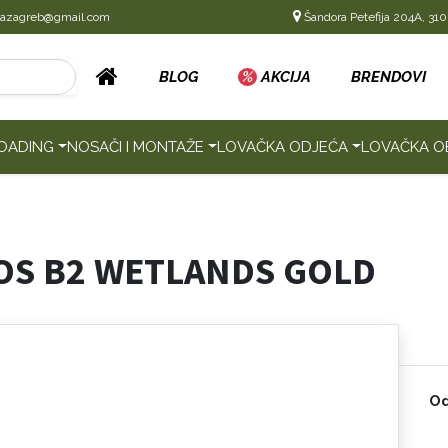
cazagreb@gmail.com
Šandora Petefija 204A, 310
BLOG
%
AKCIJA
BRENDOVI
OADING
NOSAČI I MONTAŽE
LOVAČKA ODJEĆA
LOVAČKA O
LOS B2 WETLANDS GOLD
Od