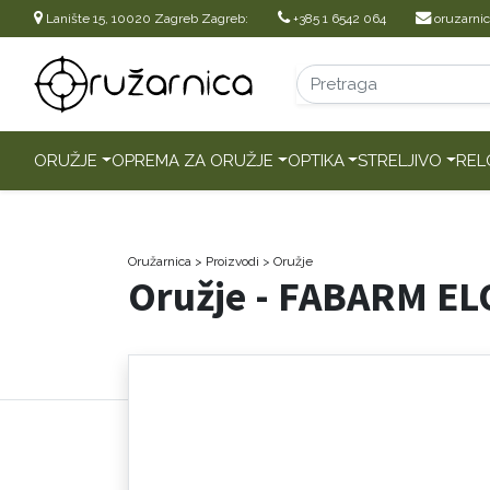
Lanište 15, 10020 Zagreb Zagreb:
+385 1 6542 064
oruzarni
ORUŽJE
OPREMA ZA ORUŽJE
OPTIKA
STRELJIVO
REL
Oružarnica
> Proizvodi
>
Oružje
Oružje - FABARM E