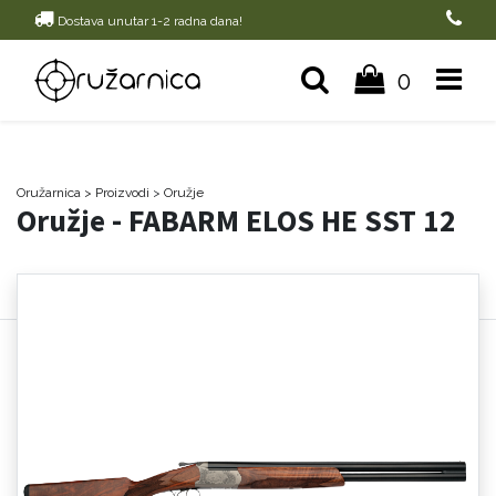
Dostava unutar 1-2 radna dana!
0
Oružarnica
> Proizvodi
>
Oružje
Oružje - FABARM ELOS HE SST 12