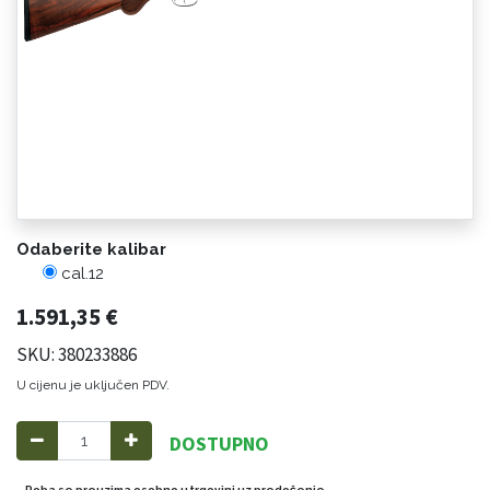
Odaberite kalibar
cal.12
1.591,35
€
SKU: 380233886
U cijenu je uključen PDV.
DOSTUPNO
Roba se preuzima osobno u trgovini uz predočenje