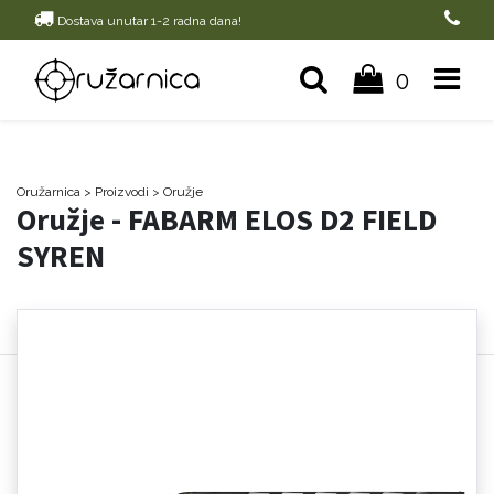
Dostava unutar 1-2 radna dana!
0
Oružarnica
> Proizvodi
>
Oružje
Oružje - FABARM ELOS D2 FIELD
SYREN