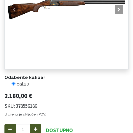
Odaberite kalibar
cal.20
2.180,00
€
SKU: 378556186
U cijenu je uključen PDV.
DOSTUPNO