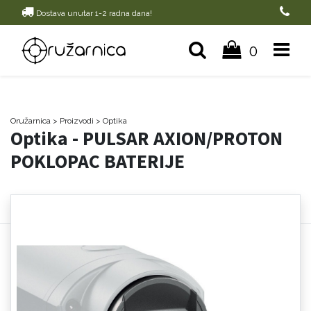
Dostava unutar 1-2 radna dana!
0
Oružarnica
> Proizvodi
>
Optika
Optika - PULSAR AXION/PROTON
POKLOPAC BATERIJE